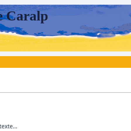
e Caralp
exte...