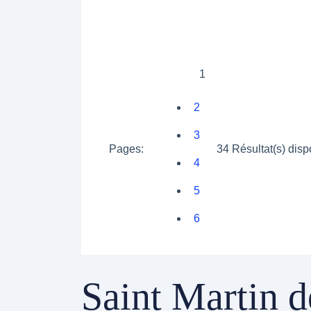
1
2
3
Pages:
34 Résultat(s) disp
4
5
6
Saint Martin d