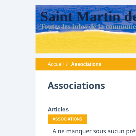
Saint Martin d
Toutes les infos de la commune
Accueil
/
Associations
Associations
Articles
ASSOCIATIONS
A ne manquer sous aucun prét