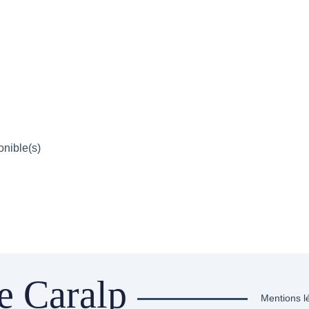
onible(s)
e Caralp
Mentions l