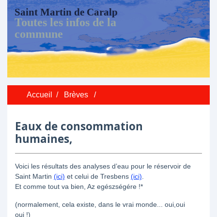
Saint Martin de Caralp
Toutes les infos de la
commune
Accueil
/
Brèves
/
Eaux de consommation
humaines,
Voici les résultats des analyses d’eau pour le réservoir de
Saint Martin
(ici)
et celui de Tresbens
(ici)
.
Et comme tout va bien, Az egészségére !*
(normalement, cela existe, dans le vrai monde... oui,oui
oui !)